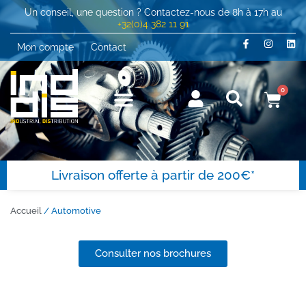
Un conseil, une question ? Contactez-nous de 8h à 17h au
+32(0)4 382 11 91
Mon compte
Contact
0
Livraison offerte à partir de 200€*
Accueil
/ Automotive
Consulter nos brochures