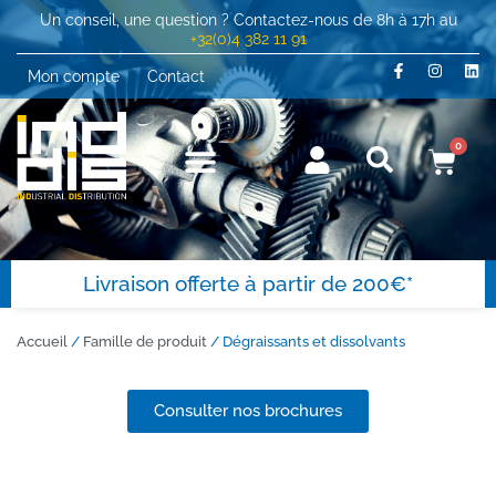
Un conseil, une question ? Contactez-nous de 8h à 17h au
+32(0)4 382 11 91
Mon compte
Contact
0
Livraison offerte à partir de 200€*
Accueil
/
Famille de produit
/ Dégraissants et dissolvants
Consulter nos brochures