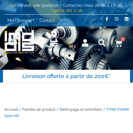
Un conseil, une question ? Contactez-nous de 8h à 17h au
+32(0)4 382 11 91
Mon compte
Contact
0
Livraison offerte à partir de 200€*
Accueil
/
Famille de produit
/
Nettoyage et entretien
/ TYRE FOAM
(500 ml)