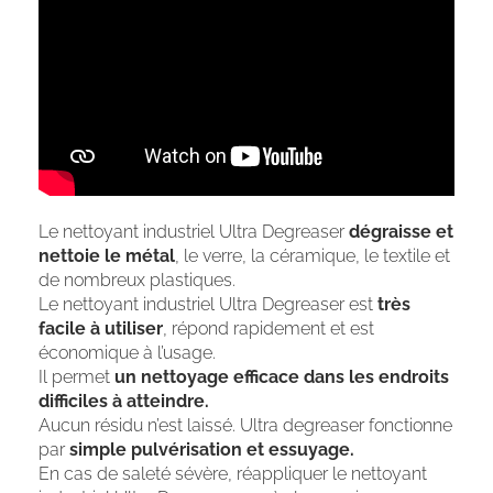
Le nettoyant industriel Ultra Degreaser
dégraisse et
nettoie le métal
, le verre, la céramique, le textile et
de nombreux plastiques.
Le nettoyant industriel Ultra Degreaser est
très
facile à utiliser
, répond rapidement et est
économique à l’usage.
Il permet
un nettoyage efficace dans les endroits
difficiles à atteindre.
Aucun résidu n’est laissé. Ultra degreaser fonctionne
par
simple pulvérisation et essuyage.
En cas de saleté sévère, réappliquer le nettoyant