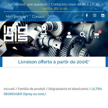
Un conseil, une question ? Contactez-nous de 8h à 17h au
+32(0)4 382 11 91
Mon compte
Contact
0
Livraison offerte à partir de 200€*
Accueil
/
Famille de produit
/
Dégraissants et dissolvants
/ ULTRA
DEGREASER (Spray ou 200L)