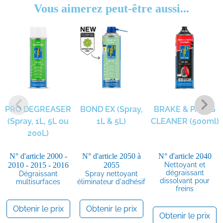
Vous aimerez peut-être aussi...
PRO DEGREASER
BOND EX (Spray,
BRAKE & PARTS
(Spray, 1L, 5L ou
1L & 5L)
CLEANER (500ml)
200L)
N° d'article
2000 -
N° d'article
2050 à
N° d'article
2040
2010 - 2015 - 2016
2055
Nettoyant et
dégraissant
Dégraissant
Spray nettoyant
dissolvant pour
multisurfaces
éliminateur d'adhésif
freins
Obtenir le prix
Obtenir le prix
Obtenir le prix