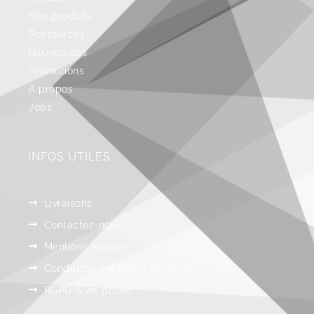
Nos produits
Ressources
Nouveautés
Promotions
À propos
Jobs
INFOS UTILES
Livraisons
Contactez-nous
Mentions légales
Conditions générales de vente
RGPD & vie privée