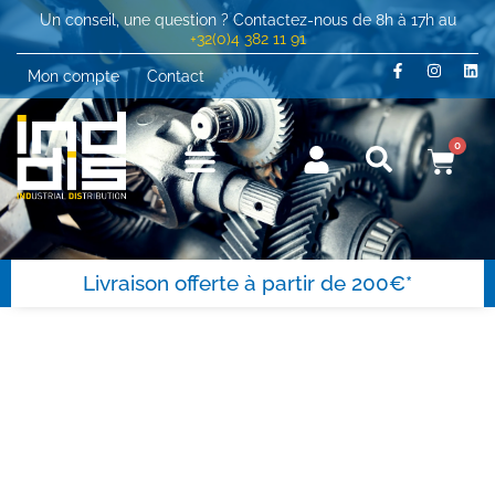
Un conseil, une question ? Contactez-nous de 8h à 17h au
+32(0)4 382 11 91
Mon compte
Contact
0
Livraison offerte à partir de 200€*