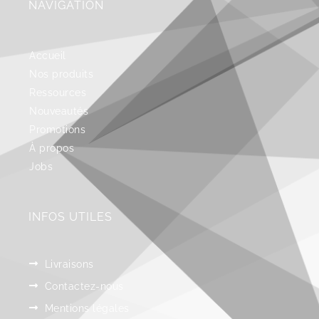
NAVIGATION
Accueil
Nos produits
Ressources
Nouveautés
Promotions
À propos
Jobs
INFOS UTILES
Livraisons
Contactez-nous
Mentions légales