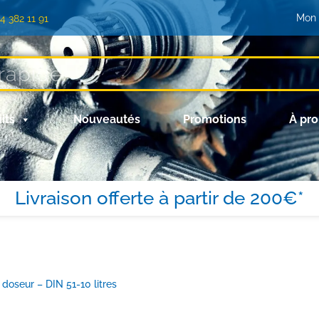
Mon
)4 382 11 91
its
Nouveautés
Promotions
À pr
Livraison offerte à partir de 200€*
doseur – DIN 51-10 litres