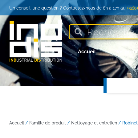
Un conseil, une question ? Contactez-nous de 8h à 17h au
+32(0
Accueil
Nos produ
Accueil
/
Famille de produit
/
Nettoyage et entretien
/ Robinet 