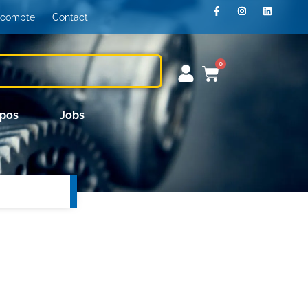
 compte
Contact
0
opos
Jobs