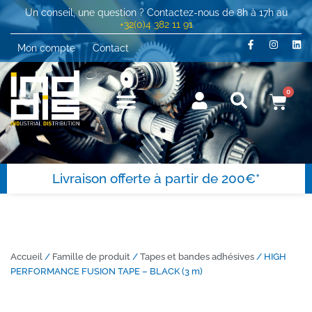
Un conseil, une question ? Contactez-nous de 8h à 17h au
+32(0)4 382 11 91
Mon compte
Contact
0
Livraison offerte à partir de 200€*
Accueil
/
Famille de produit
/
Tapes et bandes adhésives
/ HIGH
PERFORMANCE FUSION TAPE – BLACK (3 m)