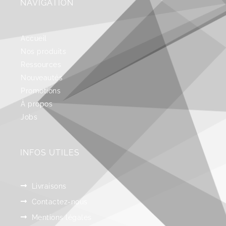
NAVIGATION
Accueil
Nos produits
Ressources
Nouveautés
Promotions
À propos
Jobs
INFOS UTILES
Livraisons
Contactez-nous
Mentions légales