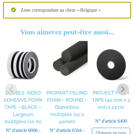
Zone correspondant au client « Belgique »
Vous aimerez peut-être aussi...
DOUBLE-SIDED
PROPART FILLING
PROJECT FOAM
ADHESIVE FOAM
FOAM – ROUND –
TAPE (40 mm x 3
TAPE – BLACK –
Diamètres
mm x 25 m)
Largeurs
multiples (15 à
N° d'article
6490
multiples (10 m)
40mm)
N° d'article
6006 -
N° d'article
6504 -
Obtenir le prix