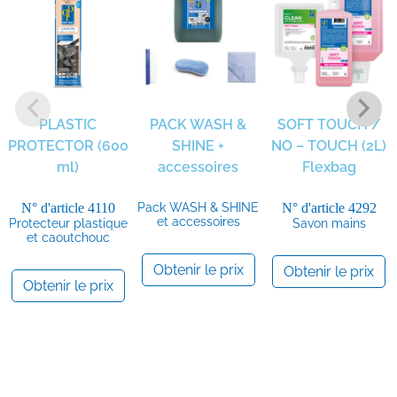
PLASTIC
PACK WASH &
SOFT TOUCH /
PROTECTOR (600
SHINE +
NO – TOUCH (2L)
ml)
accessoires
Flexbag
N° d'article
4110
Pack WASH & SHINE
N° d'article
4292
et accessoires
Protecteur plastique
Savon mains
et caoutchouc
Obtenir le prix
Obtenir le prix
Obtenir le prix