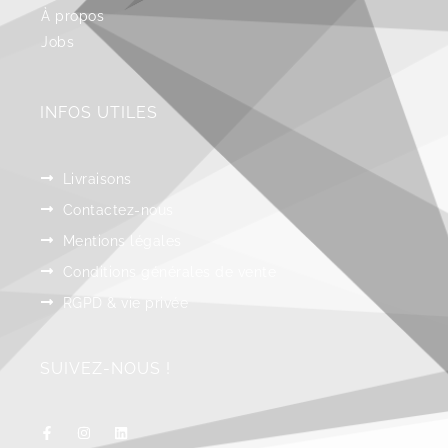
À propos
Jobs
INFOS UTILES
Livraisons
Contactez-nous
Mentions légales
Conditions générales de vente
RGPD & vie privée
SUIVEZ-NOUS !