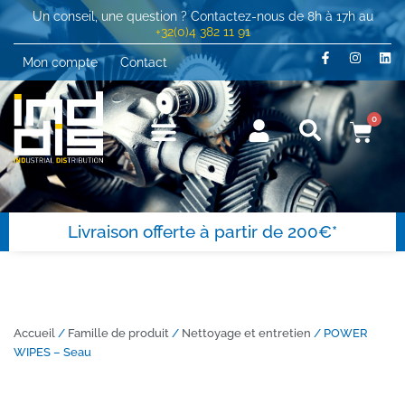
Un conseil, une question ? Contactez-nous de 8h à 17h au
+32(0)4 382 11 91
Mon compte
Contact
0
Livraison offerte à partir de 200€*
Accueil
/
Famille de produit
/
Nettoyage et entretien
/ POWER
WIPES – Seau