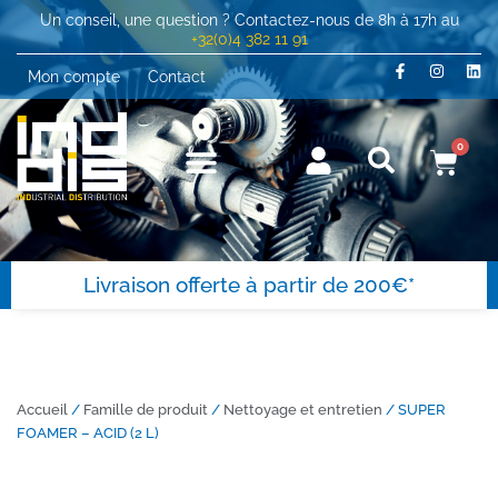
Un conseil, une question ? Contactez-nous de 8h à 17h au
+32(0)4 382 11 91
Mon compte
Contact
0
Livraison offerte à partir de 200€*
Accueil
/
Famille de produit
/
Nettoyage et entretien
/ SUPER
FOAMER – ACID (2 L)