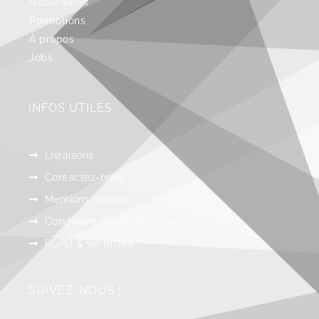
Nouveautés
Promotions
À propos
Jobs
INFOS UTILES
Livraisons
Contactez-nous
Mentions légales
Conditions générales de vente
RGPD & vie privée
SUIVEZ-NOUS !