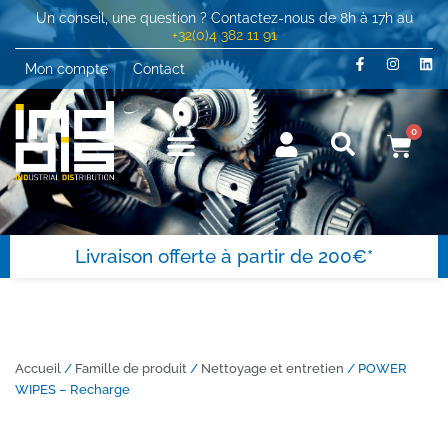
Un conseil, une question ? Contactez-nous de 8h à 17h au
+32(0)4 382 11 91
Mon compte
Contact
0
Livraison offerte à partir de 200€*
Accueil
/
Famille de produit
/
Nettoyage et entretien
/ POWER
WIPES – Recharge