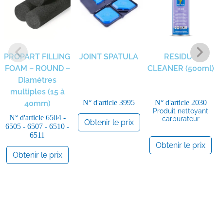
PROPART FILLING
JOINT SPATULA
RESIDUE
FOAM – ROUND –
CLEANER (500ml)
Diamètres
multiples (15 à
N° d'article
3995
N° d'article
2030
40mm)
Produit nettoyant
N° d'article
6504 -
carburateur
Obtenir le prix
6505 - 6507 - 6510 -
6511
Obtenir le prix
Obtenir le prix