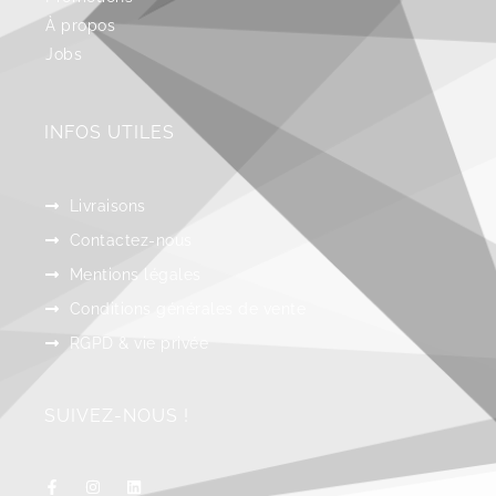
À propos
Jobs
INFOS UTILES
Livraisons
Contactez-nous
Mentions légales
Conditions générales de vente
RGPD & vie privée
SUIVEZ-NOUS !