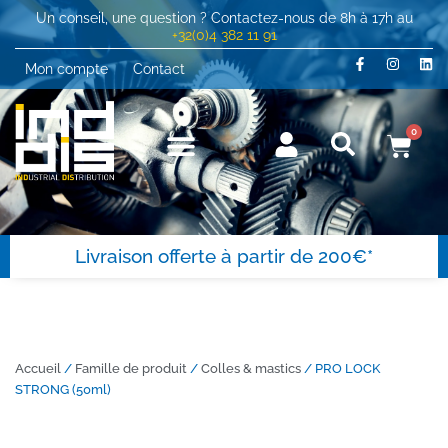
Un conseil, une question ? Contactez-nous de 8h à 17h au
+32(0)4 382 11 91
Mon compte
Contact
0
Livraison offerte à partir de 200€*
Accueil
/
Famille de produit
/
Colles & mastics
/ PRO LOCK
STRONG (50ml)