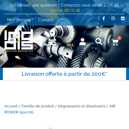
Un conseil, une question ? Contactez-nous de 8h à 17h au
+32(0)4 382 11 91
Mon compte
Contact
0
Livraison offerte à partir de 200€*
Accueil
/
Famille de produit
/
Dégraissants et dissolvants
/ AIR
POWER (500 ml)