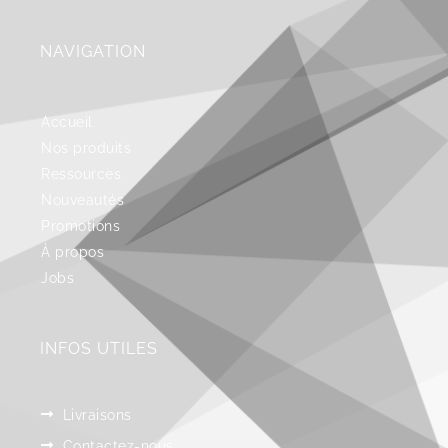
NAVIGATION
Accueil
Nos produits
Ressources
Nouveautés
Promotions
À propos
Jobs
INFOS UTILES
Livraisons
Contactez-nous