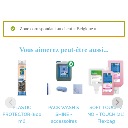
Zone correspondant au client « Belgique »
Vous aimerez peut-être aussi...
PLASTIC
PACK WASH &
SOFT TOUCH /
PROTECTOR (600
SHINE +
NO – TOUCH (2L)
ml)
accessoires
Flexbag