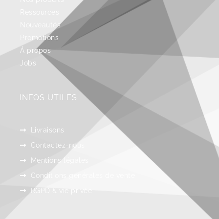
Ressources
Nouveautés
Promotions
À propos
Jobs
INFOS UTILES
Livraisons
Contactez-nous
Mentions légales
Conditions générales de vente
RGPD & vie privée