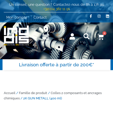
Un conseil, une question ? Contactez-nous de 8h à 17h au
+32(0)4 382 11 91
Mon compte
Contact
0
Livraison offerte à partir de 200€*
Accueil
/
Famille de produit
/
Colles 2 composants et ancrages
chimiques
/ 2K GUN METALL (400 ml)