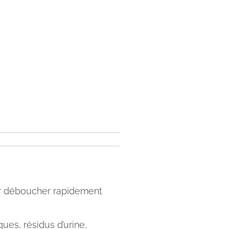
our déboucher rapidement
es, résidus d’urine,