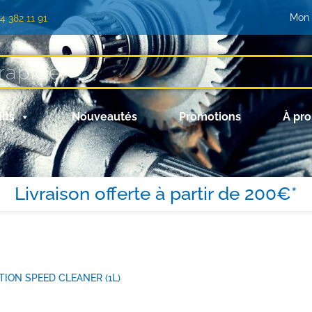
Mon
)4 382 11 91
its
Nouveautés
Promotions
À pr
Livraison offerte à partir de 200€*
ION SPEED CLEANER (1L)