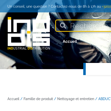
Un conseil, une question ? Contactez-nous de 8h à 17h au
+32(0
Accueil
Nos produ
Accueil
/
Famille de produit
/
Nettoyage et entretien
/ ABDUCT