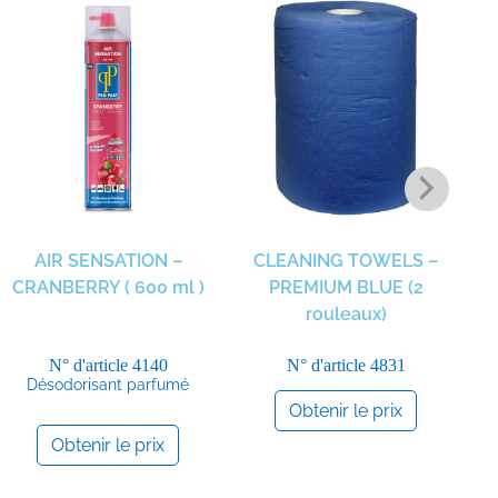
AIR SENSATION –
CLEANING TOWELS –
MI
CRANBERRY ( 600 ml )
PREMIUM BLUE (2
rouleaux)
N° d'article
4140
N° d'article
4831
Désodorisant parfumé
Obtenir le prix
Obtenir le prix