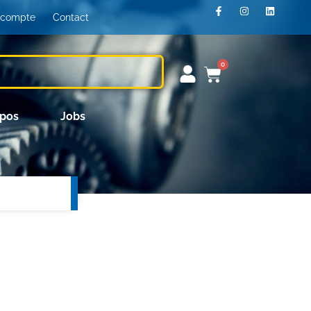
 compte
Contact
0
opos
Jobs