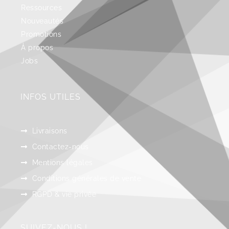
Ressources
Nouveautés
Promotions
À propos
Jobs
INFOS UTILES
Livraisons
Contactez-nous
Mentions légales
Conditions générales de vente
RGPD & vie privée
SUIVEZ-NOUS !