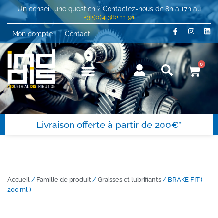
Un conseil, une question ? Contactez-nous de 8h à 17h au
+32(0)4 382 11 91
Mon compte
Contact
0
Livraison offerte à partir de 200€*
Accueil
/
Famille de produit
/
Graisses et lubrifiants
/ BRAKE FIT (
200 ml )