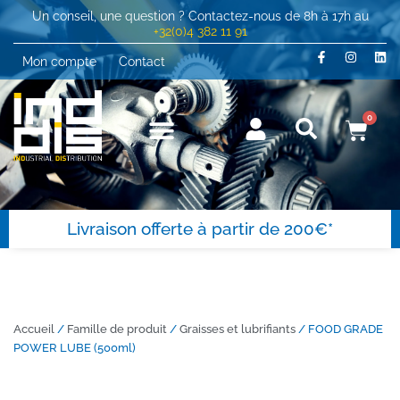
Un conseil, une question ? Contactez-nous de 8h à 17h au
+32(0)4 382 11 91
Mon compte
Contact
0
Livraison offerte à partir de 200€*
Accueil
/
Famille de produit
/
Graisses et lubrifiants
/ FOOD GRADE
POWER LUBE (500ml)