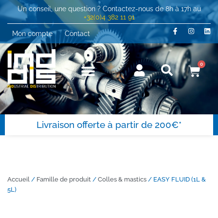
Un conseil, une question ? Contactez-nous de 8h à 17h au
+32(0)4 382 11 91
Mon compte
Contact
0
Livraison offerte à partir de 200€*
Accueil
/
Famille de produit
/
Colles & mastics
/ EASY FLUID (1L &
5L)