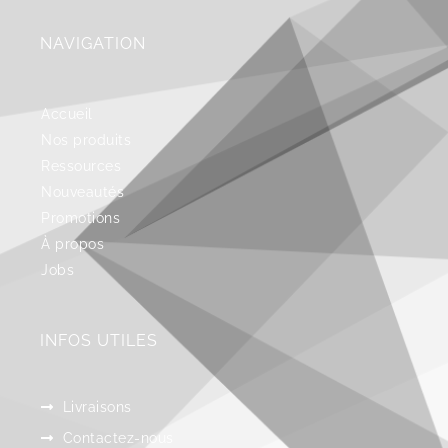
NAVIGATION
Accueil
Nos produits
Ressources
Nouveautés
Promotions
À propos
Jobs
INFOS UTILES
Livraisons
Contactez-nous