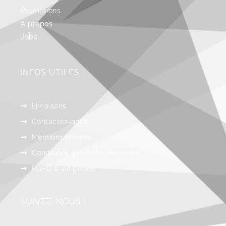
Promotions
À propos
Jobs
INFOS UTILES
Livraisons
Contactez-nous
Mentions légales
Conditions générales de vente
RGPD & vie privée
SUIVEZ-NOUS !