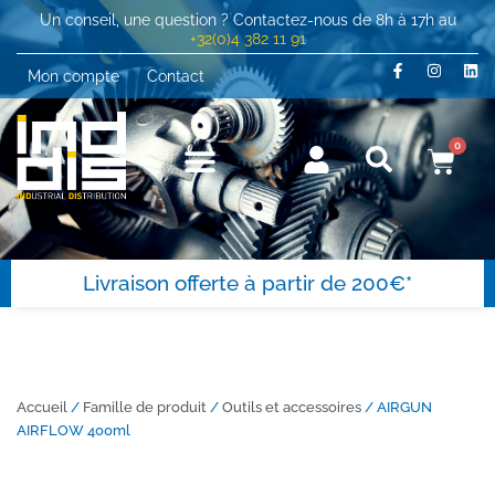
Un conseil, une question ? Contactez-nous de 8h à 17h au
+32(0)4 382 11 91
Mon compte
Contact
0
Livraison offerte à partir de 200€*
Accueil
/
Famille de produit
/
Outils et accessoires
/ AIRGUN
AIRFLOW 400ml