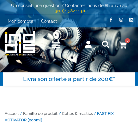
Un conseil, une question ? Contactez-nous de 8h à 17h au
+32(0)4 382 11 91
Mon compte
Contact
0
Livraison offerte à partir de 200€*
Accueil
/
Famille de produit
/
Colles & mastics
/ FAST FIX
ACTIVATOR (200ml)