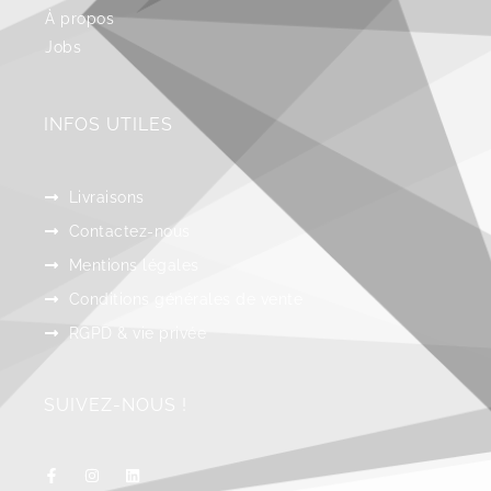
À propos
Jobs
INFOS UTILES
Livraisons
Contactez-nous
Mentions légales
Conditions générales de vente
RGPD & vie privée
SUIVEZ-NOUS !