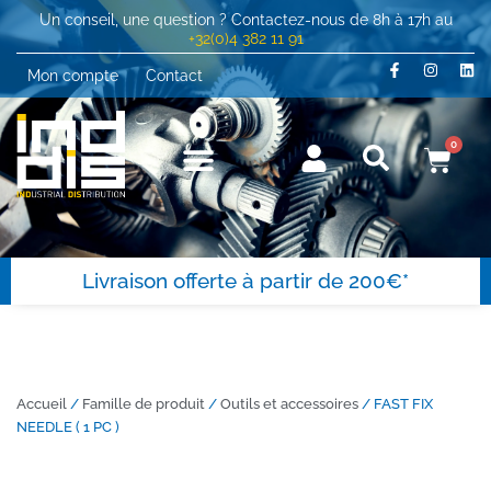
Un conseil, une question ? Contactez-nous de 8h à 17h au
+32(0)4 382 11 91
Mon compte
Contact
0
Livraison offerte à partir de 200€*
Accueil
/
Famille de produit
/
Outils et accessoires
/ FAST FIX
NEEDLE ( 1 PC )