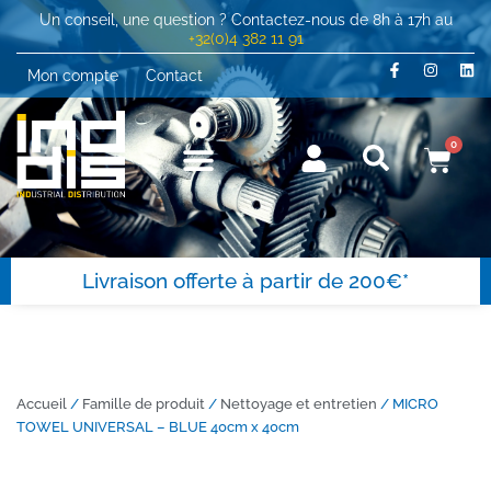
Un conseil, une question ? Contactez-nous de 8h à 17h au
+32(0)4 382 11 91
Mon compte
Contact
0
Livraison offerte à partir de 200€*
Accueil
/
Famille de produit
/
Nettoyage et entretien
/ MICRO
TOWEL UNIVERSAL – BLUE 40cm x 40cm