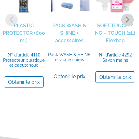
PLASTIC
PACK WASH &
SOFT TOUCH /
PROTECTOR (600
SHINE +
NO – TOUCH (2L)
ml)
accessoires
Flexbag
N° d'article
4110
Pack WASH & SHINE
N° d'article
4292
et accessoires
Protecteur plastique
Savon mains
et caoutchouc
Obtenir le prix
Obtenir le prix
Obtenir le prix