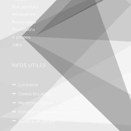
Nos produits
Ressources
Nouveautés
Promotions
À propos
Jobs
INFOS UTILES
Livraisons
Contactez-nous
Mentions légales
Conditions générales de vente
RGPD & vie privée