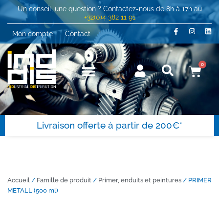
Un conseil, une question ? Contactez-nous de 8h à 17h au
+32(0)4 382 11 91
Mon compte
Contact
0
Livraison offerte à partir de 200€*
Accueil
/
Famille de produit
/
Primer, enduits et peintures
/ PRIMER
METALL (500 ml)