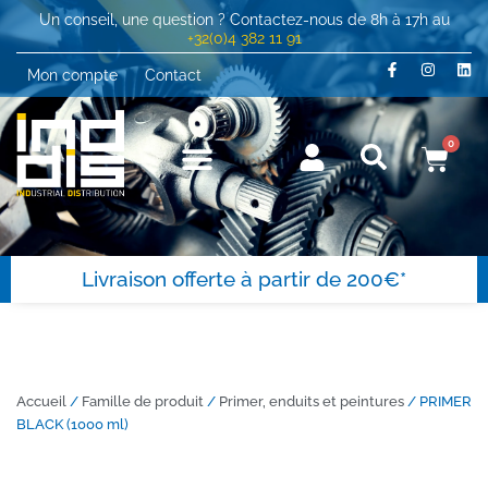
Un conseil, une question ? Contactez-nous de 8h à 17h au
+32(0)4 382 11 91
Mon compte
Contact
0
Livraison offerte à partir de 200€*
Accueil
/
Famille de produit
/
Primer, enduits et peintures
/ PRIMER
BLACK (1000 ml)