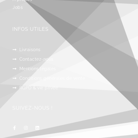
Jobs
INFOS UTILES
Livraisons
Contactez-nous
Mentions légales
Conditions générales de vente
RGPD & vie privée
SUIVEZ-NOUS !