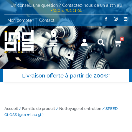
Un conseil, une question ? Contactez-nous de 8h à 17h au
+32(0)4 382 11 91
Mon compte
Contact
0
Livraison offerte à partir de 200€*
Accueil
/
Famille de produit
/
Nettoyage et entretien
/ SPEED
GLOSS (500 ml ou 5L)