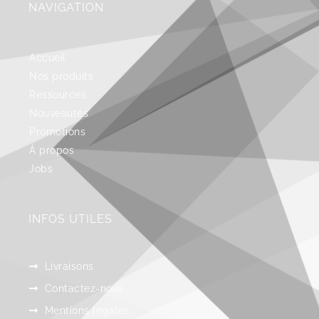
NAVIGATION
Accueil
Nos produits
Ressources
Nouveautés
Promotions
À propos
Jobs
INFOS UTILES
Livraisons
Contactez-nous
Mentions légales