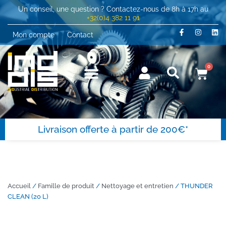
Un conseil, une question ? Contactez-nous de 8h à 17h au
+32(0)4 382 11 91
Mon compte
Contact
0
Livraison offerte à partir de 200€*
Accueil
/
Famille de produit
/
Nettoyage et entretien
/ THUNDER
CLEAN (20 L)