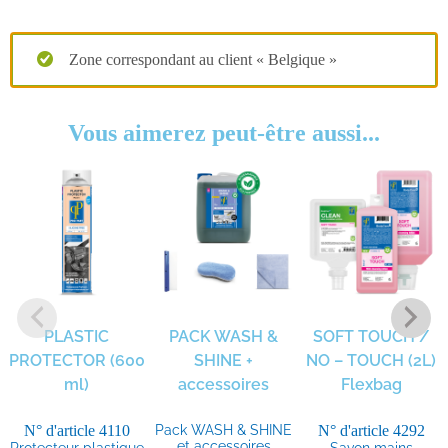
Zone correspondant au client « Belgique »
Vous aimerez peut-être aussi...
PLASTIC
PACK WASH &
SOFT TOUCH /
PROTECTOR (600
SHINE +
NO – TOUCH (2L)
ml)
accessoires
Flexbag
N° d'article
4110
Pack WASH & SHINE
N° d'article
4292
et accessoires
Protecteur plastique
Savon mains