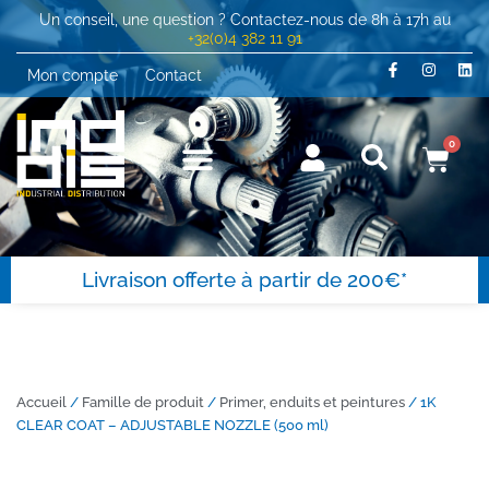
Un conseil, une question ? Contactez-nous de 8h à 17h au
+32(0)4 382 11 91
Mon compte
Contact
0
Livraison offerte à partir de 200€*
Accueil
/
Famille de produit
/
Primer, enduits et peintures
/ 1K
CLEAR COAT – ADJUSTABLE NOZZLE (500 ml)