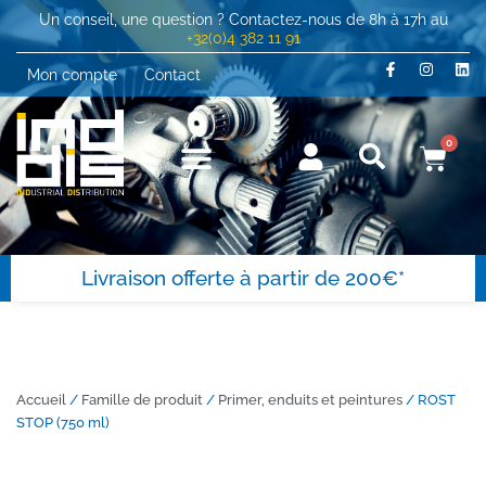
Un conseil, une question ? Contactez-nous de 8h à 17h au
+32(0)4 382 11 91
Mon compte
Contact
0
Livraison offerte à partir de 200€*
Accueil
/
Famille de produit
/
Primer, enduits et peintures
/ ROST
STOP (750 ml)