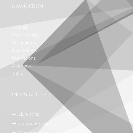
NAVIGATION
Accueil
Nos produits
Ressources
Nouveautés
Promotions
À propos
Jobs
INFOS UTILES
Livraisons
Contactez-nous
Mentions légales