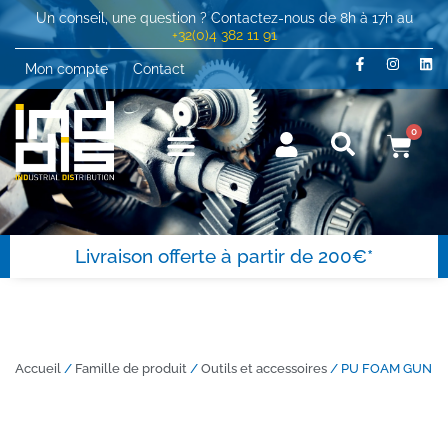
Un conseil, une question ? Contactez-nous de 8h à 17h au
+32(0)4 382 11 91
Mon compte
Contact
0
Livraison offerte à partir de 200€*
Accueil
/
Famille de produit
/
Outils et accessoires
/ PU FOAM GUN