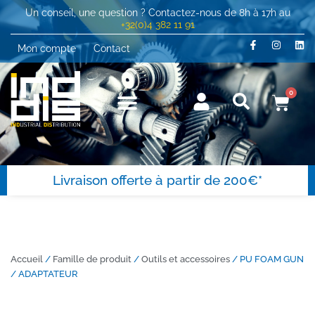
Un conseil, une question ? Contactez-nous de 8h à 17h au
+32(0)4 382 11 91
Mon compte
Contact
0
Livraison offerte à partir de 200€*
Accueil
/
Famille de produit
/
Outils et accessoires
/ PU FOAM GUN
/ ADAPTATEUR