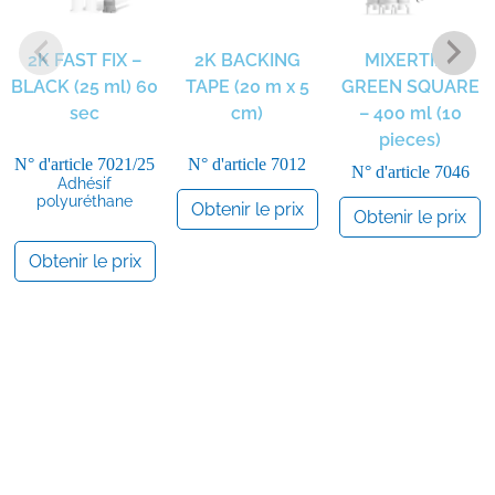
2K FAST FIX –
2K BACKING
MIXERTIPS
BLACK (25 ml) 60
TAPE (20 m x 5
GREEN SQUARE
sec
cm)
– 400 ml (10
pieces)
N° d'article
7021/25
N° d'article
7012
N° d'article
7046
Adhésif
polyuréthane
Obtenir le prix
Obtenir le prix
Obtenir le prix