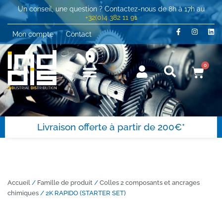
Un conseil, une question ? Contactez-nous de 8h à 17h au
+32(0)4 382 11 91
Mon compte
Contact
0
Livraison offerte à partir de 200€*
Accueil
/
Famille de produit
/
Colles 2 composants et ancrages
chimiques
/ 2K RAPIDO (STARTER SET)