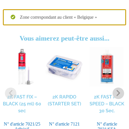
Zone correspondant au client « Belgique »
Vous aimerez peut-être aussi...
2K FAST FIX –
2K RAPIDO
2K FAST FIX
BLACK (25 ml) 60
(STARTER SET)
SPEED – BLACK
sec
30 Sec.
N° d'article
7021/25
N° d'article
7121
N° d'article
Adhésif