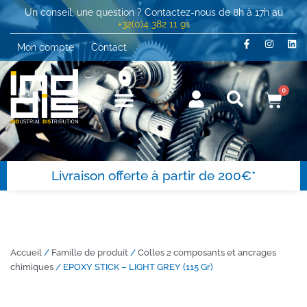
Un conseil, une question ? Contactez-nous de 8h à 17h au
+32(0)4 382 11 91
Mon compte
Contact
0
Livraison offerte à partir de 200€*
Accueil
/
Famille de produit
/
Colles 2 composants et ancrages
chimiques
/ EPOXY STICK – LIGHT GREY (115 Gr)