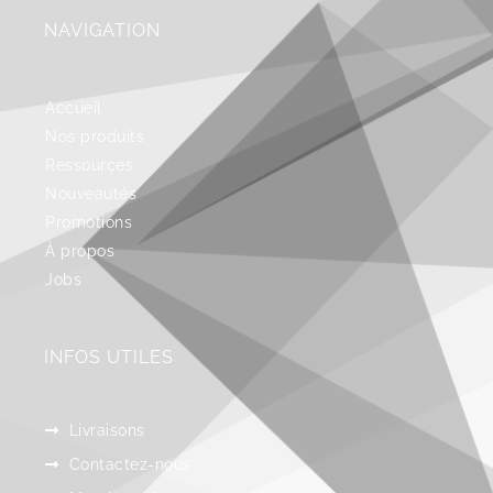
NAVIGATION
Accueil
Nos produits
Ressources
Nouveautés
Promotions
À propos
Jobs
INFOS UTILES
Livraisons
Contactez-nous