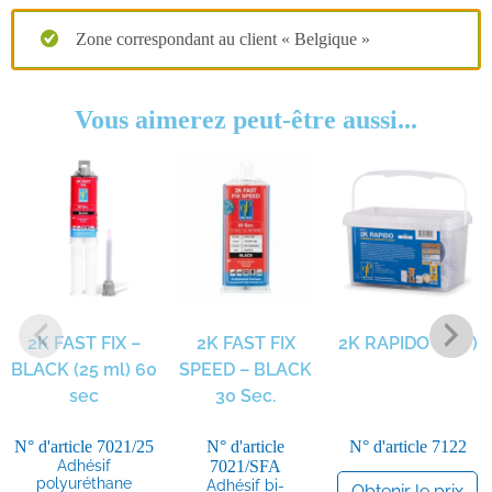
Zone correspondant au client « Belgique »
Vous aimerez peut-être aussi...
2K FAST FIX –
2K FAST FIX
2K RAPIDO (SET)
BLACK (25 ml) 60
SPEED – BLACK
sec
30 Sec.
N° d'article
7021/25
N° d'article
N° d'article
7122
Adhésif
7021/SFA
polyuréthane
Adhésif bi-
Obtenir le prix