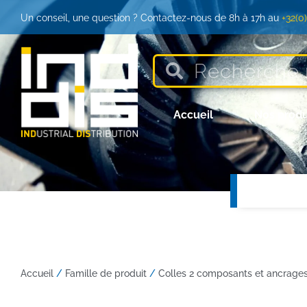
Un conseil, une question ? Contactez-nous de 8h à 17h au
+32(0
Accueil
Nos produ
Accueil
/
Famille de produit
/
Colles 2 composants et ancrage