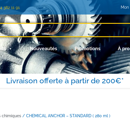
Mon
)4 382 11 91
its
Nouveautés
Promotions
À pr
Livraison offerte à partir de 200€*
s chimiques
/ CHEMICAL ANCHOR – STANDARD ( 280 ml )