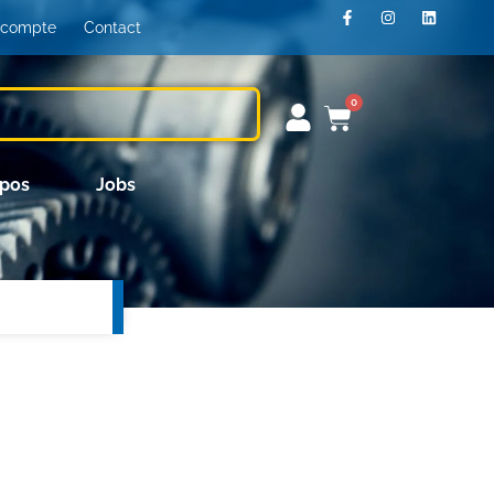
 compte
Contact
0
opos
Jobs