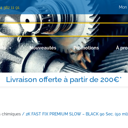
Mon
)4 382 11 91
its
Nouveautés
Promotions
À pr
Livraison offerte à partir de 200€*
s chimiques
/ 2K FAST FIX PREMIUM SLOW – BLACK 90 Sec. (50 ml)