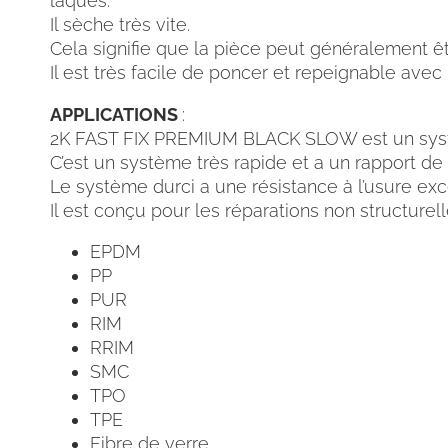
laqués.
Il sèche très vite.
Cela signifie que la pièce peut généralement êt
Il est très facile de poncer et repeignable av
APPLICATIONS
:
2K FAST FIX PREMIUM BLACK SLOW est un syst
C’est un système très rapide et a un rapport de 
Le système durci a une résistance à l’usure ex
Il est conçu pour les réparations non structurell
EPDM
PP
PUR
RIM
RRIM
SMC
TPO
TPE
Fibre de verre