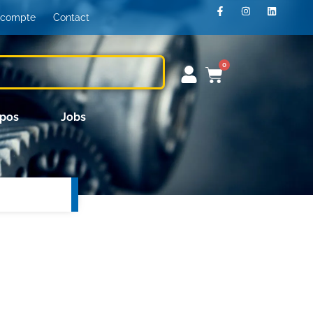
 compte
Contact
0
opos
Jobs