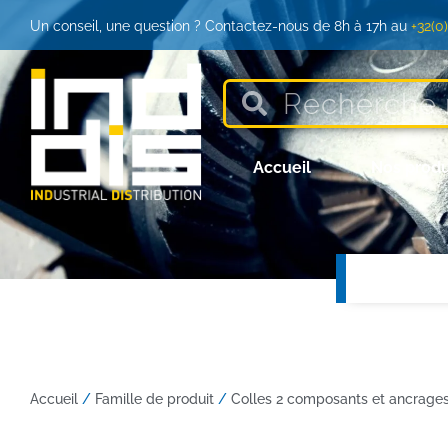
Un conseil, une question ? Contactez-nous de 8h à 17h au
+32(0
Accueil
Nos produ
Accueil
/
Famille de produit
/
Colles 2 composants et ancrage